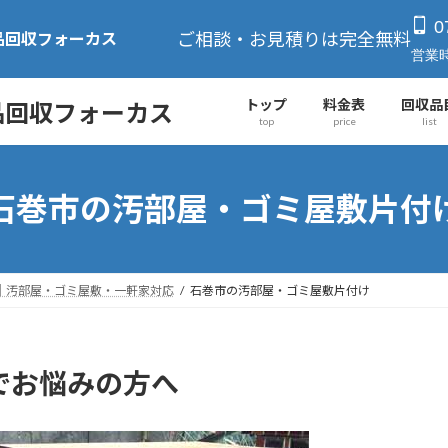
0
ご相談・お見積りは完全無料
品回収フォーカス
営業時
トップ
料金表
回収品
品回収フォーカス
top
price
list
石巻市の汚部屋・ゴミ屋敷片付
｜汚部屋・ゴミ屋敷・一軒家対応
石巻市の汚部屋・ゴミ屋敷片付け
でお悩みの方へ