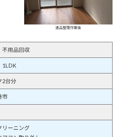
遺品整理作業後
・不用品回収
1LDK
ク2台分
巻市
クリーニング