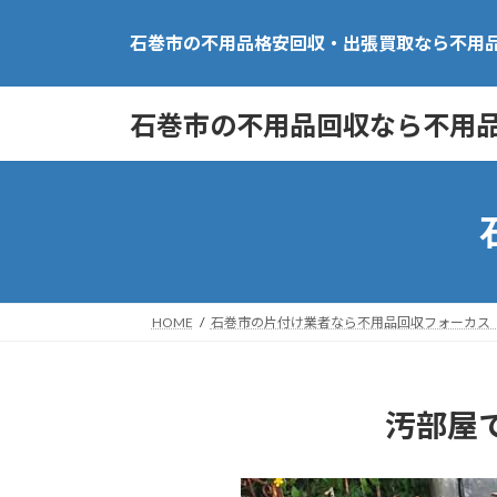
コ
ナ
石巻市の不用品格安回収・出張買取なら不用
ン
ビ
テ
ゲ
石巻市の不用品回収なら不用
ン
ー
ツ
シ
へ
ョ
ス
ン
キ
に
ッ
移
HOME
石巻市の片付け業者なら不用品回収フォーカス
プ
動
汚部屋