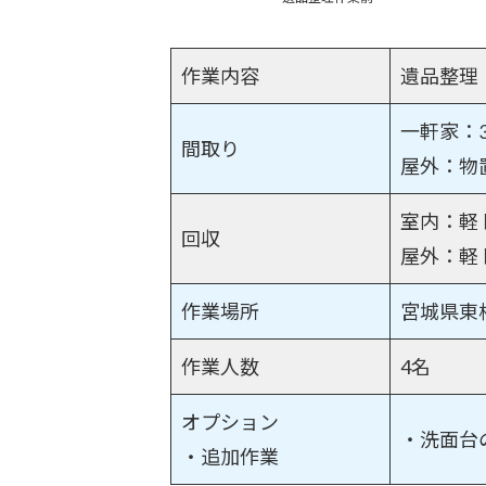
作業内容
遺品整理
一軒家：3
間取り
屋外：物
室内：軽
回収
屋外：軽
作業場所
宮城県東
作業人数
4名
オプション
・洗面台
・追加作業