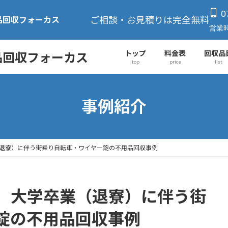
0
ご相談・お見積りは完全無料
品回収フォーカス
営業時
トップ
料金表
回収品
品回収フォーカス
top
price
list
事例紹介
退寮）に伴う街乗り自転車・ワイヤー錠の不用品回収事例
】大学卒業（退寮）に伴う街
錠の不用品回収事例