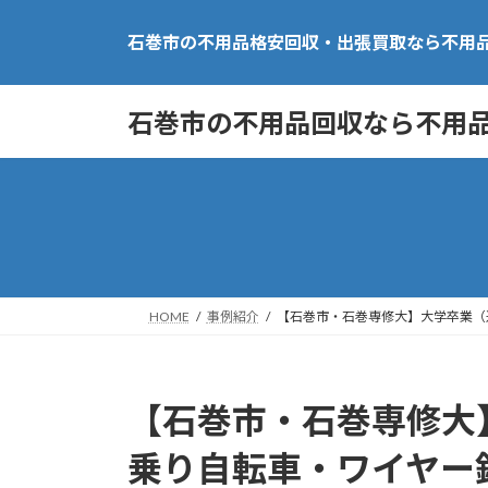
コ
ナ
石巻市の不用品格安回収・出張買取なら不用
ン
ビ
テ
ゲ
石巻市の不用品回収なら不用
ン
ー
ツ
シ
へ
ョ
ス
ン
キ
に
ッ
移
HOME
事例紹介
【石巻市・石巻専修大】大学卒業（
プ
動
【石巻市・石巻専修大
乗り自転車・ワイヤー